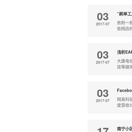
03
“刷单
依附一
2017-07
些网店
03
浅析EA
大唐电
2017-07
技等媒
03
Face
网易科技
2017-07
度营收3
17
南宁小