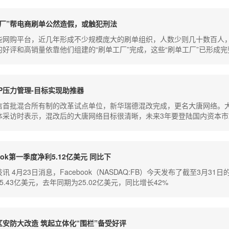
工厂”帮电商刷单公然造假，或触犯刑法
些网购平台，近几年形成不少规模庞大的刷单组织，人数少则几十数百人
的好评和高销量依靠他们组建的“刷单工厂”完成，这些“刷单工厂”已形成完
P压力管理-目标实现助推器
信首批混合所有制的改革试点单位，新华瑞德混改完成，更名大唐网络。
体采访时表示，混改后的大唐网络目标很清晰，未来3年要登陆国内资本
book第一季度净利5.12亿美元 同比下
讯 4月23日消息，Facebook（NASDAQ:FB）今天发布了截至3月3
5.43亿美元，去年同期为25.02亿美元，同比增长42%
区安防大改造 筑起立体化“围栏”备受好评