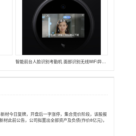
智能前台人脸识别考勤机 面部识别无线WiFi异地考勤 分店分公司管理 可挂墙 刷脸上班签到人脸打卡机
泰新材今日复牌，开盘后一字涨停，集合竞价阶段，该股报
鼎泰新材此前公告，公司拟置出全部资产及负债(作价8亿元)，