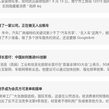
家装修旺季，如何防范装修陷阱？9 月 13 日，南宁市工商局 12315
"，实则隐藏着消费 " 陷阱 &q
资了一家公司，正在做无人出租车
 1 年中，汽车厂商福特的关键词里少不了“汽车共享”、“无人车”这两个
了不少准备，做了多个拼车服务的测试，还说要跟 Google&nb
部长苗圩：中国如何推进5G创新
1日消息（高娟）工业和信息化部部长苗圩在“首届全球5G大会”上表示，5
业互联网、车联网等新业态。他建议可以通过加快创新、强化频率统筹、
刷手成为会员方可发单和接单
“刷单工厂”大张旗鼓造假，猖狂至极，这是在公然违法。就消费者的知情
违反了反不正当竞争法第9条规定，经营者不得利用广告或者其他方法，