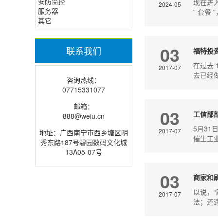
安防监控
现在进入
2024-05
服务器
" 套餐 
其它
03
联系我们
福特投
在过去
2017-07
去已经做
咨询热线：
07715331077
邮箱：
03
工信部
888@weiu.cn
5月3
2017-07
地址：广西南宁市西乡塘区明
催生工
秀东路187号碧园数码文化城
13A05-07号
03
商家和
以说，
2017-07
法；还